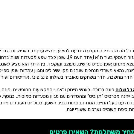
כל מה שהסביבה הקרובה יודעת להציע, יימצא עניין רב באפשרות הזו. א
פלייס מגדל שלום נחשב אטרקטיבי ביותר. המתחם שיושב באזור העסקי בעיר ת"א (אחד העם 9), שוכן לצד שפע מסעדות שוות ב
מות. בקומה הראשונה נמצא מתחם אופן ספייס מרשים, מעוצב ומוקפד. בין היתר הוא מציע לאונג'
ה, נמצא משרדי מנהלים שנהנים מקו ישיר לים ומגוון עמדות אופן ספייס
 חדר מחשבה, חדר משחקים מאובזר בשולחן פינג פונג, אודיטוריום ועוד.
גדל שלום
פונה לכולם. לאנשי הייטק ולאנשי המקצועות החופשיים. פונה
ייהנה מכרטיס "תן ביס" ומהסדרים עם מגוון מסעדות סמוכות. בנוסף, ק
בודה עם בעל החיים. המתחם פתוח סביב השעון, בכול יום העובדים מוזמ
 כיפת השמיים נערכים שיעורי יוגה.
מחיר משתלמת? השאירו פרטים