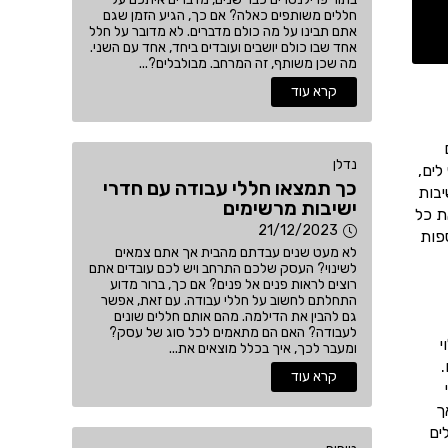
חללים משותפים כאלה? אם כך, הגיע הזמן שגם
אתם תבינו על מה כולם מדברים. לא מדובר על חלל
אחד שבו כולם יושבים ועובדים ביחד, אחד עם השני.
מה שכן משותף, זה המרחב. מבולבלים?...
קרא עוד
נדלן
לים,
כך תמצאו חללי עבודה עם חדרי
יבות
ישיבות מרשימים
ת כל
21/12/2023
וספות
לא מעט שנים עבדתם מהבית אך אתם צמאים
לשינוי? העסק שלכם התרחב ויש לכם עובדים אתם
רוצים לראות פנים אל פנים? אם כך, ברור מדוע
התחלתם לחשוב על חללי עבודה. עם זאת, אפשר
גם להבין את הדילמה. מהם אותם חללים שונים
לעבודה? האם הם מתאמים לכל סוג של עסק?
י
ומעבר לכך, איך בכלל מוצאים את...
מעוצבים.
קרא עוד
ך
ים