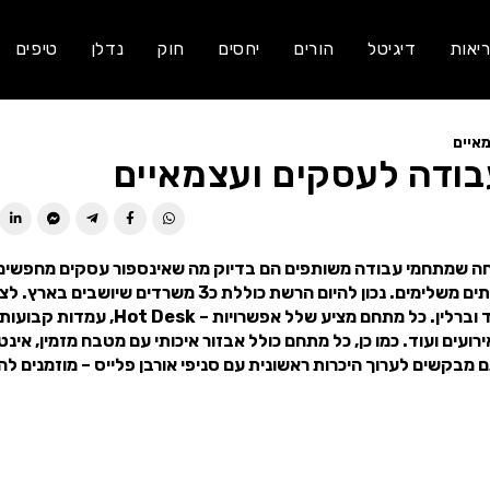
יאות
דיגיטל
הורים
יחסים
חוק
נדלן
טיפים
איים
עבודה לעסקים ועצמאיים
חה לאוויר בשנת 2015 ומאז היא מוכיחה שמתחמי עבודה משותפים הם בדיוק מה שאינספור עסקים מחפשים
הרשת משקיעה רבות בעיצוב, בבחירת המיקום ובמגוון שירותים משלימים. נכון להיום הרשת כוללת כ3 משרדים שיושבים באר
כמה סניפים נוספים שפרוסים ברחבי העולם: בלונדון, מדריד וברלין. כל מתחם מציע שלל אפשרויות – Hot Desk, עמדות קב
ועים ועוד. כמו כן, כל מתחם כולל אבזור איכותי עם מטבח מזמין, אינ
תם מבקשים לערוך היכרות ראשונית עם סניפי אורבן פלייס – מוזמנים לה