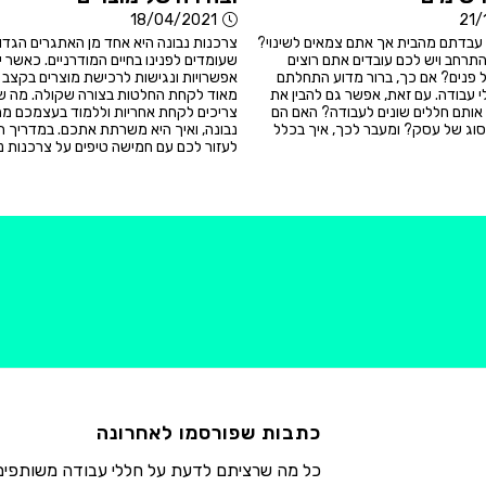
18/04/2021
21/
עבדתם מהבית אך אתם צמאים לשינוי?
צרכנות נבונה היא אחד מן האתגרים הגדול
רחב ויש לכם עובדים אתם רוצים
שעומדים לפנינו בחיים המודרניים. כאשר 
ל פנים? אם כך, ברור מדוע התחלתם
אפשרויות ונגישות לרכישת מוצרים בקצב 
 עבודה. עם זאת, אפשר גם להבין את
מאוד לקחת החלטות בצורה שקולה. מה 
אותם חללים שונים לעבודה? האם הם
צריכים לקחת אחריות וללמוד בעצמכם מה
וג של עסק? ומעבר לכך, איך בכלל
נבונה, ואיך היא משרתת אתכם. במדריך ה
לעזור לכם עם חמישה טיפים על צרכנות נכ
כתבות שפורסמו לאחרונה
כל מה שרציתם לדעת על חללי עבודה משותפים