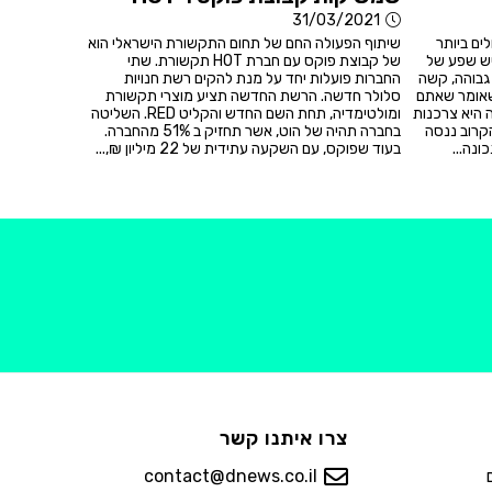
31/03/2021
ים ביותר
שיתוף הפעולה החם של תחום התקשורת הישראלי הוא
יש שפע של
של קבוצת פוקס עם חברת HOT תקשורת. שתי
גבוהה, קשה
החברות פועלות יחד על מנת להקים רשת חנויות
שאומר שאתם
סלולר חדשה. הרשת החדשה תציע מוצרי תקשורת
 היא צרכנות
ומולטימדיה, תחת השם החדש והקליט RED. השליטה
קרוב ננסה
בחברה תהיה של הוט, אשר תחזיק ב 51% מהחברה.
ונה...
בעוד שפוקס, עם השקעה עתידית של 22 מיליון ₪,...
צרו איתנו קשר
contact@dnews.co.il