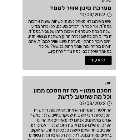
טיפים
מערכת סינון אוויר לממד
10/04/2023
איש מאיתנו לא מאחל לעצמו לשהות שעות ארוכות
בממ"ד, אך כבר היו דברים מעולם. לכן ברור מדוע
ישנה מגמה לשפר את איכות הזמן שנעביר בממ"ד.
זו בדיוק הסיבה שבגללה החוק השתנה בנושא הזה,
והיום חובה להתקין מערכת סינון אוויר לממ"ד. אתם
תוהים מה זה ומה אומר החוק בנושא? על כך
במאמר שלפינכם. למה צריך להתקין...
קרא עוד
חוק
הסכם ממון – מה זה הסכם ממון
וכל מה שחשוב לדעת
07/08/2022
ההחלטה להתחתן היא אחת ההחלטות הרגשיות
והכלכליות הכי חשובות שניקח בחיים שלנו. כאשר
אנחנו מתחתנים אנחנו לא מאחדים את החיים
הפרטיים שלנו עם בן או בת הזוג שלנו – אנחנו גם
הופכים ביחד איתם לישות כלכלית אחת. יש חוקים
ברורים מאוד בנוגע לחלוקת רכוש בין זוגות נשואים