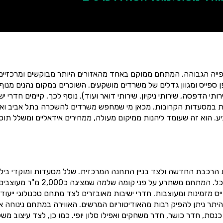
יפייה הגבוהה. המתחם ממוקם באחד מהאזורים היותר מבוקשים ומרכזיים
ות אופן ספייס ומגוון גדלים של משרדים מושקעים. השוכרים במקום נהנים מנוף 
תי הדפסה, שירותי ניקיון, שירותי דואר ועוד). נוסף לכך, קיימים חדרי יש
ות במסעדות הקרובות. מכאן מי שמחפש משרדים להשכרה בתל אביב וא
 שרק מתחמי urban place יודעים להציע. הוא זה שעומד ליהנות ממיקום מעולה, ממחירים אידאליים ומשלל ת
 הרכבת החדשה ולצד בניין התחנה המרכזית. שלל מסעדות ומוקדי בילו
נמצאים מסביב, כך שההגעה נוחה ותמיד יש מהיכן להזמין אוכל. המתחם משתרע על פני קומה שלמה שמציגה כ2,000 מ"ר 
 מזמינות ומעוצבות. חדרי ישיבות מאובזרים לצד מתחם טכנולוגי ייעודי
 היתר ניתן להפיק רבות מהאודיטוריום המרשים. האווירה במתחם נינוחה א
ת, חדר כושר, חדר משחקים ואפילו סלון יופי. כמו כן, לצד עיצוב משל