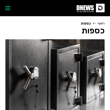
Ski
t
conten
ראשי
כספות
כספות