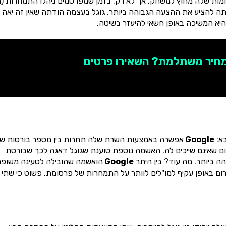
ומות שלה מחוץ למשחק, אך לא רק. בזמן שמפרסמים ניהלו התמחרות (ה
 להציע את ההצעה הגבוהה ביותר. גוגל בעצמה הודתה שאין זה יאה ו
מחיר משתלמת? השאירו פרטים
א:
Google
אפשרה באמצעות השרת שלה תחרות בין מספר בורסות ש
מכירה של שטחי פרסום שאינם שייכים לה. האשמה נוספת טוענת שגוגל דאגה לכך שבורסת
 ביותר. מה עוד? בין היתר
Google
הואשמה שהובילה לטעינה משופ
צעות פלטפורמת AMP). וזאת כדי לגרום באופן עקיף למו"לים לוותר על התמחרות של פרסומת, פשוט כי שתי