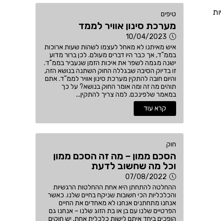
ות
טיפים
מערכת סינון אוויר לממד
10/04/2023
איש מאיתנו לא מאחל לעצמו לשהות שעות ארוכות
בממ"ד, אך כבר היו דברים מעולם. לכן ברור מדוע
ישנה מגמה לשפר את איכות הזמן שנעביר בממ"ד.
זו בדיוק הסיבה שבגללה החוק השתנה בנושא הזה,
והיום חובה להתקין מערכת סינון אוויר לממ"ד. אתם
תוהים מה זה ומה אומר החוק בנושא? על כך
במאמר שלפינכם. למה צריך להתקין...
קרא עוד
חוק
הסכם ממון – מה זה הסכם ממון
וכל מה שחשוב לדעת
07/08/2022
ההחלטה להתחתן היא אחת ההחלטות הרגשיות
והכלכליות הכי חשובות שניקח בחיים שלנו. כאשר
אנחנו מתחתנים אנחנו לא מאחדים את החיים
הפרטיים שלנו עם בן או בת הזוג שלנו – אנחנו גם
הופכים ביחד איתם לישות כלכלית אחת. יש חוקים