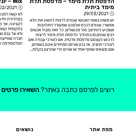
הדפסת תלת מימד – מדפסת תלת
Wix – יוניקורן שלא מפסיק
מימד ביתית
02/2021
29/03/2021
לא קשה למנות
במהדורת חדשו
יש משהו באופי האנושי שגורם לרצות להשיג את הלא
לקורונה. אך 
אפשרי, שגורם לנכס אלמנט שמעורר התלהבות
בתקופות קשות
ושמניע להתייצב מול מכשולים. כל זאת מוביל אנשים
רבים שהתנסו בתהליך הדפסת תלת מימד לרצות
חברה שסייעה 
לרכוש לעצמם מדפסת פרטית. אם לצורכי עבודה ואם
הפלטפורמה של
לצורכי תחביב. אז נכון שכיום המחירים אינם בשמיים,
ואם מוצאים שותף אחד או שניים הרי שהרצון בקלות...
רוצים לפרסם כתבה באתר?
השאירו פרטים
מפת אתר
נושאים