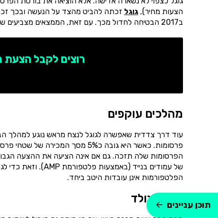
גוגל כצפוי לא נשארה אדישה. אלא הוציאה את בורסת הפרס
הצעות מחיר),
גוגל
זכתה להביט מהצד על הנעשה ובכך זכתה
ב2017 הבטיחה לחדול מכך. עם זאת, הממצאים מצביעים שהיא המשיכה באופן חשאי להיעזר בשיטה.
רוצים לקבל הצעת 
מהלכים עוקפים
עוד דרך צדדית שאפשרה לגוגל לנצח מראש נוגע למהלך הב
פרסומות. כאשר היא גובה כ5% מסך ה
הפרסומות שלה תזכה. גם אם אינה הציעה את ההצעה הגבוהה
של עמודים בנייד (באמ
הפלטפורמות אינן עובדות היטב ביחד.
הסכם נולד
תוכן עניינים