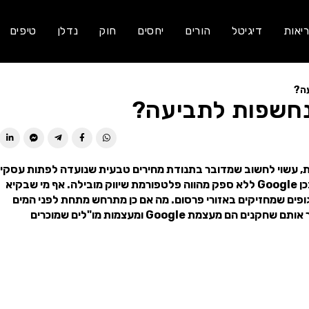
יאות
דיגיטל
הורים
יחסים
חוק
נדלן
טיפים
עה?
נחשפות לתביעה?
ת, עשוי לחשוב שמדובר בתנודת מחירים טבעית שנועדה לפתות עסקי
ושנובעת מהקשר הישיר שבין היצע לביקוש. מהי האמת? ובכן Google ללא ספק מהווה פלטפורמת שיווק מובילה. אף מי שבקיא
פים שמחזיקים באזורי פרסום. מה אם כן מתרחש מתחת לפני המים
הווירטואליים? שחקני ענק מחליפים האשמות קשות. וכאשר אותם שחקנים הם מעצמת Google ומעצמות מו"לים שמוכרים