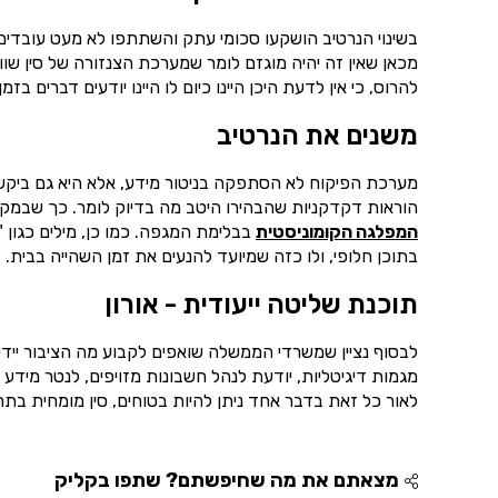
בשינוי הנרטיב הושקעו סכומי עתק והשתתפו לא מעט עובדים
מכאן שאין זה יהיה מוגזם לומר שמערכת הצנזורה של סין שוו
להרוס, כי אין לדעת היכן היינו כיום לו היינו יודעים דברים בזמן.
משנים את הנרטיב
מערכת הפיקוח לא הסתפקה בניטור מידע, אלא היא גם ביק
הוראות דקדקניות שהבהירו היטב מה בדיוק לומר. כך שבמק
המפלגה הקומוניסטית
בבלימת המגפה. כמו כן, מילים כגון 
בתוכן חלופי, ולו כזה שמיועד להנעים את זמן השהייה בבית.
תוכנת שליטה ייעודית - אורון
לבסוף נציין שמשרדי הממשלה שואפים לקבוע מה הציבור יידע
מגמות דיגיטליות, יודעת לנהל חשבונות מזויפים, לנטר מיד
לאור כל זאת בדבר אחד ניתן להיות בטוחים, סין מומחית בתחו
מצאתם את מה שחיפשתם? שתפו בקליק