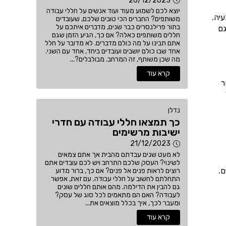
26/12/2023
יוצא לכם לשמוע מעוד ועוד אנשים על חללי עבודה
יה.
משותפים? החברים הכי טובים שלכם, שעובדים
בתור פרילנסרים כבר שנים, מדברים איתכם על
גם
חללים משותפים כאלה? אם כך, הגיע הזמן שגם
אתם תבינו על מה כולם מדברים. לא מדובר על חלל
אחד שבו כולם יושבים ועובדים ביחד, אחד עם השני.
מה שכן משותף, זה המרחב. מבולבלים?...
קרא עוד
ר
נדלן
כך תמצאו חללי עבודה עם חדרי
ישיבות מרשימים
21/12/2023
לא מעט שנים עבדתם מהבית אך אתם צמאים
לשינוי? העסק שלכם התרחב ויש לכם עובדים אתם
ם.
רוצים לראות פנים אל פנים? אם כך, ברור מדוע
התחלתם לחשוב על חללי עבודה. עם זאת, אפשר
גם להבין את הדילמה. מהם אותם חללים שונים
לעבודה? האם הם מתאמים לכל סוג של עסק?
ומעבר לכך, איך בכלל מוצאים את...
קרא עוד