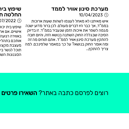
מערכת סינון אוויר לממד
שיפוץ בית
החלטה חכ
10/04/2023
07/2022
איש מאיתנו לא מאחל לעצמו לשהות שעות ארוכות
בממ"ד, אך כבר היו דברים מעולם. לכן ברור מדוע ישנה
שיפוץ בית יכול
מגמה לשפר את איכות הזמן שנעביר בממ"ד. זו בדיוק
אישיים. אם את
הסיבה שבגללה החוק השתנה בנושא הזה, והיום חובה
באווירה רגועה
להתקין מערכת סינון אוויר לממ"ד. אתם תוהים מה זה
אותכם בתהליך
ומה אומר החוק בנושא? על כך במאמר שלפינכם. למה
מעצבת מקצועי
צריך להתקין...
תוכל לגשר בין
הסגנונות השונ
רוצים לפרסם כתבה באתר?
השאירו פרטים