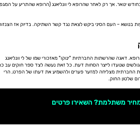
חודש ינואר. אך רק לאחר שהרופא לי וונליאנג (הרופא שהתריע על המגפ
ת בנושא – העם הסיני ביקש לצאת נגד קשר השתיקה. בדיוק אז הצנזור
ופא. דאגה שהרשתות החברתיות "ינוקו" מאזכורי שמו של לי וונליאנג
 גולשים שנועדו לייצר הסחות דעת. כל זאת נעשה לצד ספר חוקים עב כ
שת החברתית מצליחה למזער פערים ולהשמיע את דעתו של הפרט, הרי
ם שלטון החוק.
מחיר משתלמת? השאירו פרטים