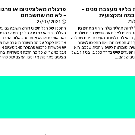
 בליווי מעצבת פנים –
פרגולה מאלומיניום או פרג
מה ומקצועית
- לא מה שחשבתם
27/07/2021
21/
 להיות תהליך מלחיץ ורווי מתחים בין
התכנון של חלל חיצוני דורש חשיבה גם על
ם רוצים לצלוח את שיפוץ הבית שלכם
הצללה. בוודאי במדינה כל כך חמה כמו מ
, כדאי לכם לשכור מעצבת פנים שתלווה
זאת אומרת שהיא אחת מהשאלות המרכזי
 זה. חכמים תהיו אם תחליטו לשכור
צריכים לקבל עליהם תשובה היא רכישת פרג
ת ומומלצת לשיפוץ הבית שלכם. היא
יש אפשרות לרכוש פרגולה מאלומיניום או 
 הפערים שיש בדרך כלל בין בני זוג בשל
אבל כאשר יש כל כך הרבה אפשרויות. בה 
ים שלהם....
מציגים פתרונות מגוונים. המצב יכול להיות 