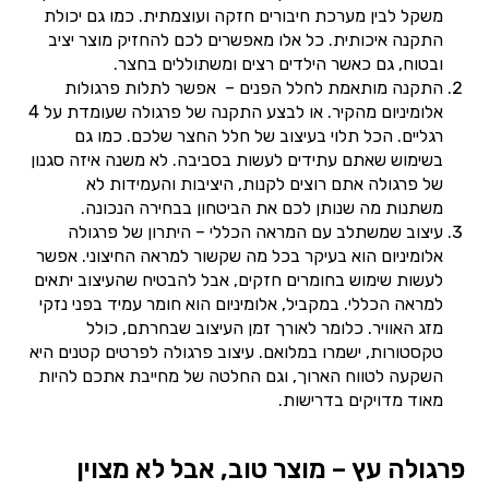
משקל לבין מערכת חיבורים חזקה ועוצמתית. כמו גם יכולת
התקנה איכותית. כל אלו מאפשרים לכם להחזיק מוצר יציב
ובטוח, גם כאשר הילדים רצים ומשתוללים בחצר.
התקנה מותאמת לחלל הפנים – אפשר לתלות פרגולות
אלומיניום מהקיר. או לבצע התקנה של פרגולה שעומדת על 4
רגליים. הכל תלוי בעיצוב של חלל החצר שלכם. כמו גם
בשימוש שאתם עתידים לעשות בסביבה. לא משנה איזה סגנון
של פרגולה אתם רוצים לקנות, היציבות והעמידות לא
משתנות מה שנותן לכם את הביטחון בבחירה הנכונה.
עיצוב שמשתלב עם המראה הכללי – היתרון של פרגולה
אלומיניום הוא בעיקר בכל מה שקשור למראה החיצוני. אפשר
לעשות שימוש בחומרים חזקים, אבל להבטיח שהעיצוב יתאים
למראה הכללי. במקביל, אלומיניום הוא חומר עמיד בפני נזקי
מזג האוויר. כלומר לאורך זמן העיצוב שבחרתם, כולל
טקסטורות, ישמרו במלואם. עיצוב פרגולה לפרטים קטנים היא
השקעה לטווח הארוך, וגם החלטה של מחייבת אתכם להיות
מאוד מדויקים בדרישות.
פרגולה עץ – מוצר טוב, אבל לא מצוין